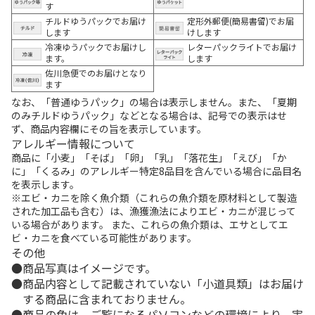
す
チルドゆうパックでお届け
定形外郵便(簡易書留)でお届
します
けします
冷凍ゆうパックでお届けし
レターパックライトでお届け
ます。
します
佐川急便でのお届けとなり
ます
なお、「普通ゆうパック」の場合は表示しません。また、「夏期
のみチルドゆうパック」などとなる場合は、記号での表示はせ
ず、商品内容欄にその旨を表示しています。
アレルギー情報について
商品に「小麦」「そば」「卵」「乳」「落花生」「えび」「か
に」「くるみ」のアレルギー特定8品目を含んでいる場合に品目名
を表示します。
※エビ・カニを除く魚介類（これらの魚介類を原材料として製造
された加工品も含む）は、漁獲漁法によりエビ・カニが混じって
いる場合があります。 また、これらの魚介類は、エサとしてエ
ビ・カニを食べている可能性があります。
その他
商品写真はイメージです。
商品内容として記載されていない「小道具類」はお届け
する商品に含まれておりません。
商品の色は、ご覧になるパソコンなどの環境により、実