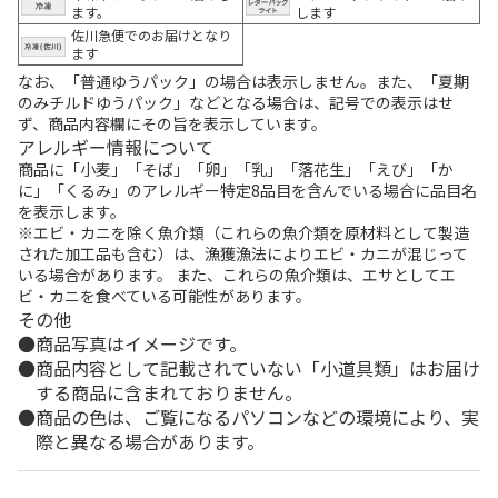
ます。
します
佐川急便でのお届けとなり
ます
なお、「普通ゆうパック」の場合は表示しません。また、「夏期
のみチルドゆうパック」などとなる場合は、記号での表示はせ
ず、商品内容欄にその旨を表示しています。
アレルギー情報について
商品に「小麦」「そば」「卵」「乳」「落花生」「えび」「か
に」「くるみ」のアレルギー特定8品目を含んでいる場合に品目名
を表示します。
※エビ・カニを除く魚介類（これらの魚介類を原材料として製造
された加工品も含む）は、漁獲漁法によりエビ・カニが混じって
いる場合があります。 また、これらの魚介類は、エサとしてエ
ビ・カニを食べている可能性があります。
その他
商品写真はイメージです。
商品内容として記載されていない「小道具類」はお届け
する商品に含まれておりません。
商品の色は、ご覧になるパソコンなどの環境により、実
際と異なる場合があります。