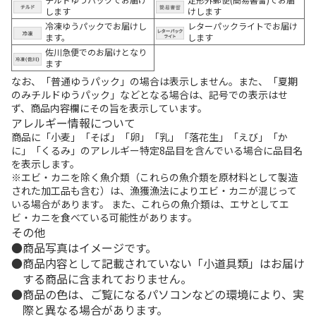
します
けします
冷凍ゆうパックでお届けし
レターパックライトでお届け
ます。
します
佐川急便でのお届けとなり
ます
なお、「普通ゆうパック」の場合は表示しません。また、「夏期
のみチルドゆうパック」などとなる場合は、記号での表示はせ
ず、商品内容欄にその旨を表示しています。
アレルギー情報について
商品に「小麦」「そば」「卵」「乳」「落花生」「えび」「か
に」「くるみ」のアレルギー特定8品目を含んでいる場合に品目名
を表示します。
※エビ・カニを除く魚介類（これらの魚介類を原材料として製造
された加工品も含む）は、漁獲漁法によりエビ・カニが混じって
いる場合があります。 また、これらの魚介類は、エサとしてエ
ビ・カニを食べている可能性があります。
その他
商品写真はイメージです。
商品内容として記載されていない「小道具類」はお届け
する商品に含まれておりません。
商品の色は、ご覧になるパソコンなどの環境により、実
際と異なる場合があります。