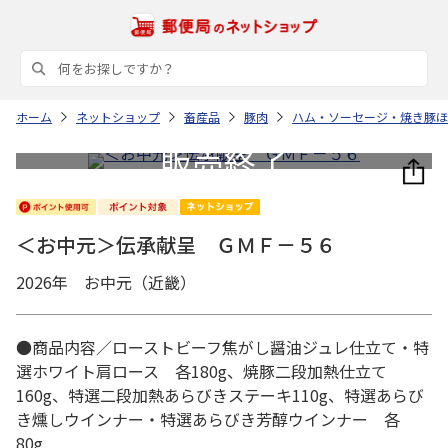
ホーム
ネットショップ
畜産品
豚肉
ハム・ソーセージ・焼き豚ほ
＜お中元＞伝承献呈 ＧＭＦ－５６
2026年 お中元（近畿）
●商品内容／ローストビーフ焦がし醤油ジュレ仕立て・特
選ホワイト肩ロース 各180g、焼豚二段加熱仕立て
160g、特選二段加熱あらびきステーキ110g、特選あらび
き燻しウインナー・特選あらびき芳醇ウインナー 各
80g