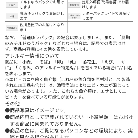
チルドゆうパックでお届け
定形外郵便(簡易書留)でお届
します
けします
冷凍ゆうパックでお届けし
レターパックライトでお届け
ます。
します
佐川急便でのお届けとなり
ます
なお、「普通ゆうパック」の場合は表示しません。また、「夏期
のみチルドゆうパック」などとなる場合は、記号での表示はせ
ず、商品内容欄にその旨を表示しています。
アレルギー情報について
商品に「小麦」「そば」「卵」「乳」「落花生」「えび」「か
に」「くるみ」のアレルギー特定8品目を含んでいる場合に品目名
を表示します。
※エビ・カニを除く魚介類（これらの魚介類を原材料として製造
された加工品も含む）は、漁獲漁法によりエビ・カニが混じって
いる場合があります。 また、これらの魚介類は、エサとしてエ
ビ・カニを食べている可能性があります。
その他
商品写真はイメージです。
商品内容として記載されていない「小道具類」はお届け
する商品に含まれておりません。
商品の色は、ご覧になるパソコンなどの環境により、実
際と異なる場合があります。