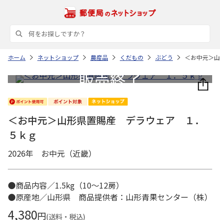
ホーム
ネットショップ
農産品
くだもの
ぶどう
＜お中元＞山
＜お中元＞山形県置賜産 デラウェア １．
５ｋｇ
2026年 お中元（近畿）
●商品内容／1.5kg（10～12房）
●原産地／山形県 商品提供者：山形青果センター（株）
4,380
円
(送料・税込)