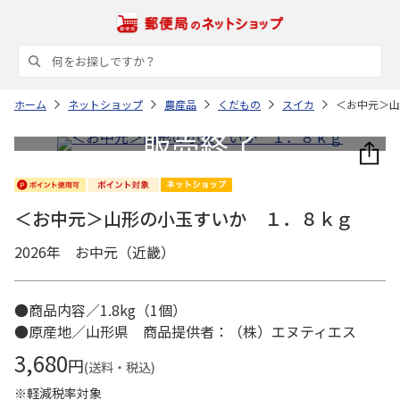
ホーム
ネットショップ
農産品
くだもの
スイカ
＜お中元＞山
＜お中元＞山形の小玉すいか １．８ｋｇ
2026年 お中元（近畿）
●商品内容／1.8kg（1個）
●原産地／山形県 商品提供者：（株）エヌティエス
3,680
円
(送料・税込)
※軽減税率対象