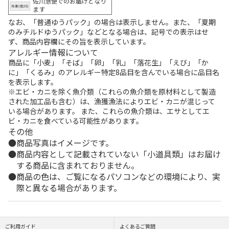
佐川急便でのお届けとなり
ます
なお、「普通ゆうパック」の場合は表示しません。また、「夏期
のみチルドゆうパック」などとなる場合は、記号での表示はせ
ず、商品内容欄にその旨を表示しています。
アレルギー情報について
商品に「小麦」「そば」「卵」「乳」「落花生」「えび」「か
に」「くるみ」のアレルギー特定8品目を含んでいる場合に品目名
を表示します。
※エビ・カニを除く魚介類（これらの魚介類を原材料として製造
された加工品も含む）は、漁獲漁法によりエビ・カニが混じって
いる場合があります。 また、これらの魚介類は、エサとしてエ
ビ・カニを食べている可能性があります。
その他
商品写真はイメージです。
商品内容として記載されていない「小道具類」はお届け
する商品に含まれておりません。
商品の色は、ご覧になるパソコンなどの環境により、実
際と異なる場合があります。
ご利用ガイド
よくあるご質問