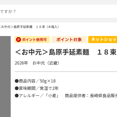
＜お中元＞島原手延素麺 １８束（木箱入）
＜お中元＞島原手延素麺 １８束
2026年 お中元（近畿）
●商品内容／50g×18
●賞味期間／常温で2年
●アレルギー／「小麦」 商品提供者：長崎県食品販