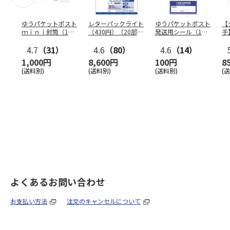
ゆうパケットポスト
レターパックライト
ゆうパケットポスト
【
ｍｉｎｉ封筒（1個
（430円）（20部セ
発送用シール（1個
手
（50枚）セット）
ット）
（20枚）セット）
ン
4.7
（31）
4.6
（80）
4.6
（14）
1,000円
8,600円
100円
8
(送料別)
(送料別)
(送料別)
(
よくあるお問い合わせ
お支払い方法
注文のキャンセルについて