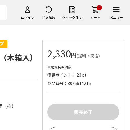
0
ログイン
注文履歴
クイック注文
カート
メニュー
2,330
円
（木箱入）
(送料・税込)
※軽減税率対象
獲得ポイント： 23 pt
商品番号
8075614215
売（株）