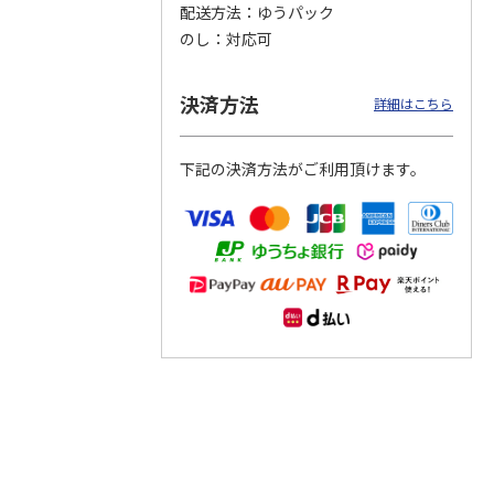
配送方法
ゆうパック
のし
対応可
つぶら
【グリーティング切
【グリーティング切
【のり式】110円普
ーズ
手】ハッピーグリー
手】グリーティング
通切手・千鳥（1シ
ティング（110円）
（シンプル）（110
ート100枚）
決済方法
詳細はこちら
1）
5.0
（2）
円
4.8
…
（11）
4.6
（7）
1,100円
5,500円
11,000円
(送料別)
(送料別)
(送料別)
下記の決済方法がご利用頂けます。