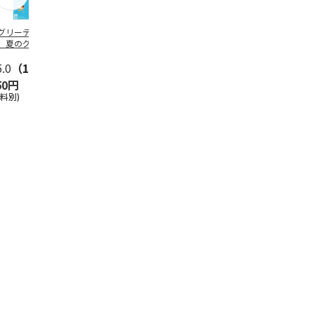
グリーティング切
【グリーティング切
レターパックプラス
＜お中元＞新
】夏のグリーティ
手】夏のグリーティ
（600円）（20部セ
なオールスタ
グ（85円）
ング（110円）
ット）
5.0
（10）
5.0
（17）
4.8
（24）
4.8
（19
50円
1,100円
12,000円
3,780円
送料別)
(送料別)
(送料別)
(送料・税込)