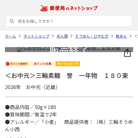
ホーム
ネットショップ
めん類
そうめん・ひやむぎ
乾めん
＜
＜お中元＞三輪素麺 誉 一年物 １８０束
2026年 お中元（近畿）
●商品内容／50g×180
●賞味期間／常温で2年
●アレルギー／「小麦」 商品提供者：（株）三輪そうめ
ん小西