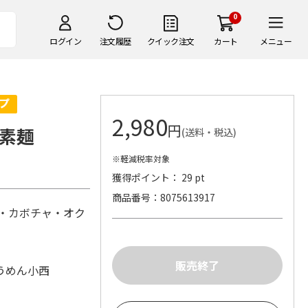
0
ログイン
注文履歴
クイック注文
カート
メニュー
2,980
円
素麺
(送料・税込)
※軽減税率対象
獲得ポイント： 29 pt
商品番号
8075613917
ト・カボチャ・オク
うめん小西