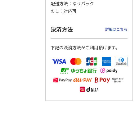
配送方法
ゆうパック
のし
対応可
つぶら
【グリーティング切
【グリーティング切
【のり式】110円普
ーズ
手】ハッピーグリー
手】グリーティング
通切手・千鳥（1シ
ティング（110円）
（シンプル）（110
ート100枚）
決済方法
詳細はこちら
1）
5.0
（2）
円
4.8
…
（11）
4.6
（7）
1,100円
5,500円
11,000円
(送料別)
(送料別)
(送料別)
下記の決済方法がご利用頂けます。