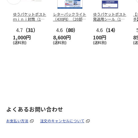
ゆうパケットポスト
レターパックライト
ゆうパケットポスト
【
ｍｉｎｉ封筒（1個
（430円）（20部セ
発送用シール（1個
手
（50枚）セット）
ット）
（20枚）セット）
ン
4.7
（31）
4.6
（80）
4.6
（14）
1,000円
8,600円
100円
8
(送料別)
(送料別)
(送料別)
(
よくあるお問い合わせ
お支払い方法
注文のキャンセルについて