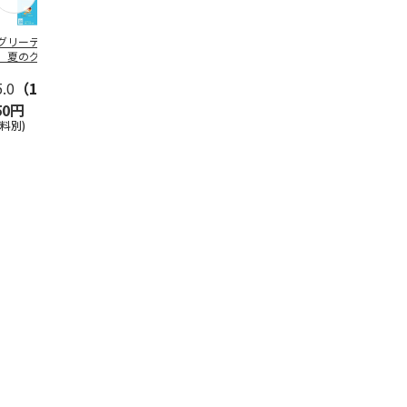
グリーティング切
【グリーティング切
レターパックプラス
＜お中元＞新
】夏のグリーティ
手】夏のグリーティ
（600円）（20部セ
なオールスタ
グ（85円）
ング（110円）
ット）
5.0
（10）
5.0
（17）
4.8
（24）
4.8
（19
50円
1,100円
12,000円
3,780円
送料別)
(送料別)
(送料別)
(送料・税込)