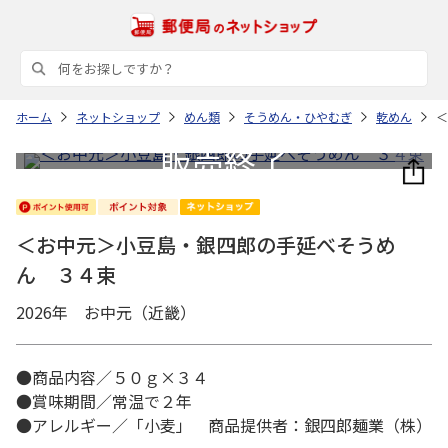
ホーム
ネットショップ
めん類
そうめん・ひやむぎ
乾めん
＜
＜お中元＞小豆島・銀四郎の手延べそうめ
ん ３４束
2026年 お中元（近畿）
●商品内容／５０ｇ×３４
●賞味期間／常温で２年
●アレルギー／「小麦」 商品提供者：銀四郎麺業（株）