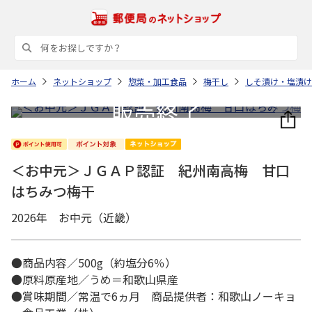
ホーム
ネットショップ
惣菜・加工食品
梅干し
しそ漬け・塩漬け
＜お中元＞ＪＧＡＰ認証 紀州南高梅 甘口
はちみつ梅干
2026年 お中元（近畿）
●商品内容／500g（約塩分6％）
●原料原産地／うめ＝和歌山県産
●賞味期間／常温で6ヵ月 商品提供者：和歌山ノーキョ