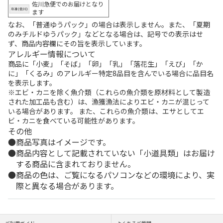
佐川急便でのお届けとなり
ます
なお、「普通ゆうパック」の場合は表示しません。また、「夏期
のみチルドゆうパック」などとなる場合は、記号での表示はせ
ず、商品内容欄にその旨を表示しています。
アレルギー情報について
商品に「小麦」「そば」「卵」「乳」「落花生」「えび」「か
に」「くるみ」のアレルギー特定8品目を含んでいる場合に品目名
を表示します。
※エビ・カニを除く魚介類（これらの魚介類を原材料として製造
された加工品も含む）は、漁獲漁法によりエビ・カニが混じって
いる場合があります。 また、これらの魚介類は、エサとしてエ
ビ・カニを食べている可能性があります。
その他
商品写真はイメージです。
商品内容として記載されていない「小道具類」はお届け
する商品に含まれておりません。
商品の色は、ご覧になるパソコンなどの環境により、実
際と異なる場合があります。