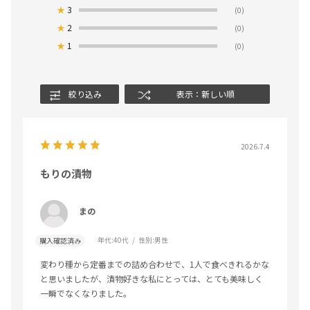
★
3
(0)
★
2
(0)
★
1
(0)
絞り込み
表示：新しい順
2026.7.4
もりの漬物
まの
年代:
40代
性別:
男性
購入確認済み
変わり種から定番までの詰め合わせで、1人で食べきれるかな
と思いましたが、漬物好きな私にとっては、とても美味しく
一瞬でなくなりました。