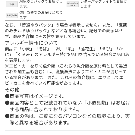
冷凍ゆうパックでお届けし
レターパックライトでお届け
ます。
します
佐川急便でのお届けとなり
ます
なお、「普通ゆうパック」の場合は表示しません。また、「夏期
のみチルドゆうパック」などとなる場合は、記号での表示はせ
ず、商品内容欄にその旨を表示しています。
アレルギー情報について
商品に「小麦」「そば」「卵」「乳」「落花生」「えび」「か
に」「くるみ」のアレルギー特定8品目を含んでいる場合に品目名
を表示します。
※エビ・カニを除く魚介類（これらの魚介類を原材料として製造
された加工品も含む）は、漁獲漁法によりエビ・カニが混じって
いる場合があります。 また、これらの魚介類は、エサとしてエ
ビ・カニを食べている可能性があります。
その他
商品写真はイメージです。
商品内容として記載されていない「小道具類」はお届け
する商品に含まれておりません。
商品の色は、ご覧になるパソコンなどの環境により、実
際と異なる場合があります。