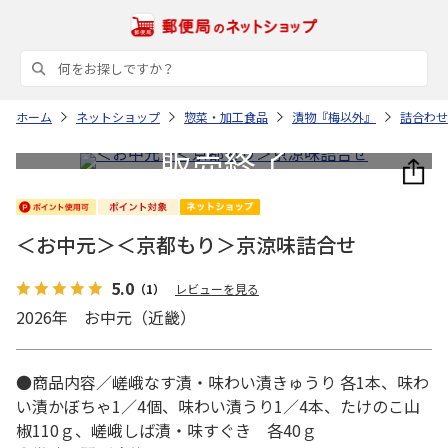
ホーム
ネットショップ
惣菜・加工食品
漬物『梅以外』
詰合わせ
＜お中元＞＜京都もり＞京涼味詰合せ
5.0
（1）
レビューを見る
2026年 お中元（近畿）
●商品内容／嵯峨なす漬・味わい漬きゅうり 各1本、味わ
い漬かぼちゃ1／4個、味わい漬うり1／4本、たけのこ山
椒110ｇ、嵯峨しば漬・味すぐき 各40ｇ