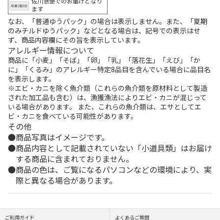
佐川急便でのお届けとなり
ます
なお、「普通ゆうパック」の場合は表示しません。また、「夏期
のみチルドゆうパック」などとなる場合は、記号での表示はせ
ず、商品内容欄にその旨を表示しています。
アレルギー情報について
商品に「小麦」「そば」「卵」「乳」「落花生」「えび」「か
に」「くるみ」のアレルギー特定8品目を含んでいる場合に品目名
を表示します。
※エビ・カニを除く魚介類（これらの魚介類を原材料として製造
された加工品も含む）は、漁獲漁法によりエビ・カニが混じって
いる場合があります。 また、これらの魚介類は、エサとしてエ
ビ・カニを食べている可能性があります。
その他
商品写真はイメージです。
商品内容として記載されていない「小道具類」はお届け
する商品に含まれておりません。
商品の色は、ご覧になるパソコンなどの環境により、実
際と異なる場合があります。
ご利用ガイド
よくあるご質問