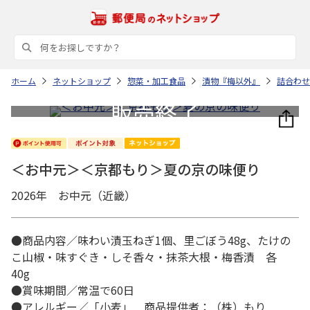
ホーム
ネットショップ
惣菜・加工食品
漬物『梅以外』
詰合わせ
＜お中元＞＜京都もり＞夏の京の味便り
2026年 お中元（近畿）
●商品内容／味わい漬玉ねぎ1個、里ごぼう48g、たけの
こ山椒・味すぐき・しそ香々・抹茶大根・梅香漬 各
40g
●賞味期間／常温で60日
●アレルギー／「小麦」 商品提供者：（株）もり