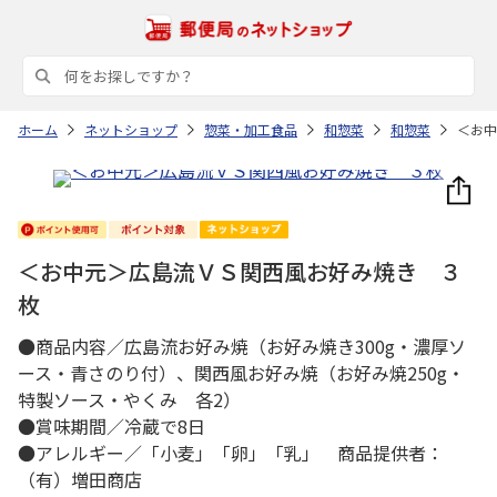
ホーム
ネットショップ
惣菜・加工食品
和惣菜
和惣菜
＜お中
＜お中元＞広島流ＶＳ関西風お好み焼き ３
枚
●商品内容／広島流お好み焼（お好み焼き300g・濃厚ソ
ース・青さのり付）、関西風お好み焼（お好み焼250g・
特製ソース・やくみ 各2）
●賞味期間／冷蔵で8日
●アレルギー／「小麦」「卵」「乳」 商品提供者：
（有）増田商店