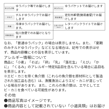
ゆうパック等でお届けしま
ゆうパケットでお届けします
す
チルドゆうパックでお届け
定形外郵便(簡易書留)でお届
します
けします
冷凍ゆうパックでお届けし
レターパックライトでお届け
ます。
します
佐川急便でのお届けとなり
ます
なお、「普通ゆうパック」の場合は表示しません。また、「夏期
のみチルドゆうパック」などとなる場合は、記号での表示はせ
ず、商品内容欄にその旨を表示しています。
アレルギー情報について
商品に「小麦」「そば」「卵」「乳」「落花生」「えび」「か
に」「くるみ」のアレルギー特定8品目を含んでいる場合に品目名
を表示します。
※エビ・カニを除く魚介類（これらの魚介類を原材料として製造
された加工品も含む）は、漁獲漁法によりエビ・カニが混じって
いる場合があります。 また、これらの魚介類は、エサとしてエ
ビ・カニを食べている可能性があります。
その他
商品写真はイメージです。
商品内容として記載されていない「小道具類」はお届け