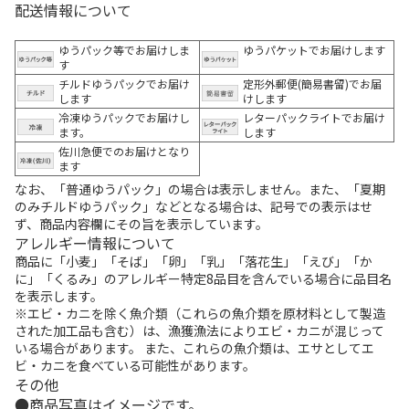
配送情報について
ゆうパック等でお届けしま
ゆうパケットでお届けします
す
チルドゆうパックでお届け
定形外郵便(簡易書留)でお届
します
けします
冷凍ゆうパックでお届けし
レターパックライトでお届け
ます。
します
佐川急便でのお届けとなり
ます
なお、「普通ゆうパック」の場合は表示しません。また、「夏期
のみチルドゆうパック」などとなる場合は、記号での表示はせ
ず、商品内容欄にその旨を表示しています。
アレルギー情報について
商品に「小麦」「そば」「卵」「乳」「落花生」「えび」「か
に」「くるみ」のアレルギー特定8品目を含んでいる場合に品目名
を表示します。
※エビ・カニを除く魚介類（これらの魚介類を原材料として製造
された加工品も含む）は、漁獲漁法によりエビ・カニが混じって
いる場合があります。 また、これらの魚介類は、エサとしてエ
ビ・カニを食べている可能性があります。
その他
商品写真はイメージです。