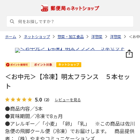
ホーム
ネットショップ
惣菜・加工食品
洋惣菜
洋惣菜
＜お中
＜お中元＞【冷凍】明太フランス ５本セッ
ト
5.0
（2）
レビューを見る
●商品内容／5本
●賞味期間／冷凍で8ヵ月
●アレルギー／「小麦」「卵」「乳」 ※この商品は佐川
急便の飛脚クール便（冷凍）でお届けします。 商品提供
者：（株）やまやコミュニケーションズ