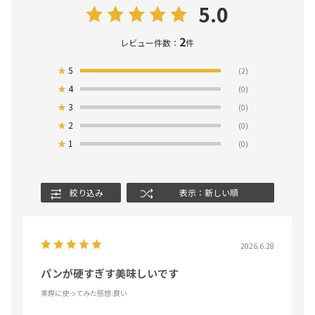
5.0
2
レビュー件数：
件
★
5
(2)
★
4
(0)
★
3
(0)
★
2
(0)
★
1
(0)
絞り込み
表示：新しい順
2026.6.28
パンが硬すぎす美味しいです
実際に使ってみた感想
:良い