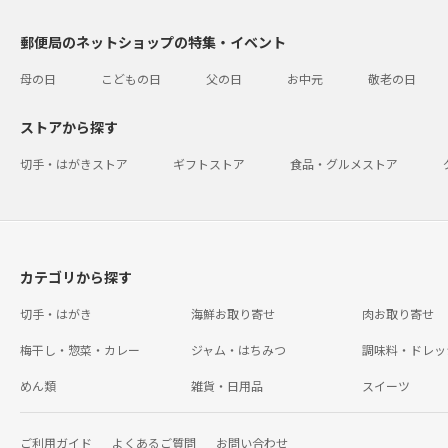
郵便局のネットショップの特集・イベント
母の日
こどもの日
父の日
お中元
敬老の日
ストアから探す
切手・はがきストア
ギフトストア
食品・グルメストア
カテゴリから探す
切手・はがき
海鮮お取り寄せ
肉お取り寄せ
梅干し・惣菜・カレー
ジャム・はちみつ
調味料・ドレッ
めん類
雑貨・日用品
スイーツ
ご利用ガイド
よくあるご質問
お問い合わせ