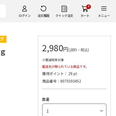
0
ログイン
注文履歴
クイック注文
カート
メニュー
2,980
円
ｇ
(送料・税込)
※軽減税率対象
配送先が限られている商品です。
獲得ポイント： 29 pt
産
商品番号
8075593452
数量