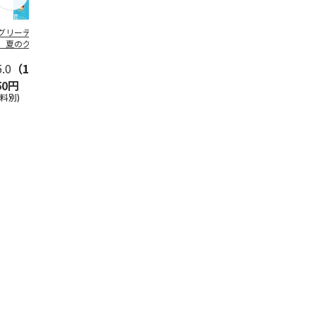
グリーティング切
【グリーティング切
レターパックプラス
＜お中元＞新
】夏のグリーティ
手】夏のグリーティ
（600円）（20部セ
なオールスタ
グ（85円）
ング（110円）
ット）
5.0
（10）
5.0
（17）
4.8
（24）
4.8
（19
50円
1,100円
12,000円
3,780円
送料別)
(送料別)
(送料別)
(送料・税込)