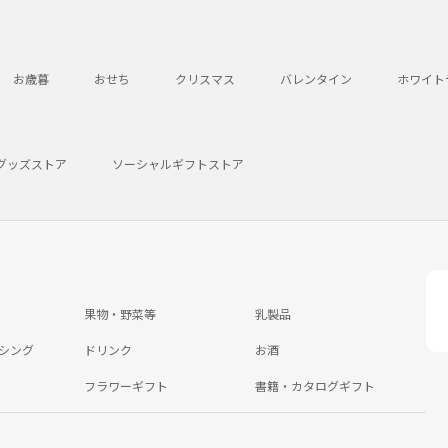
お歳暮
おせち
クリスマス
バレンタイン
ホワイト
グッズストア
ソーシャルギフトストア
果物・野菜等
乳製品
シング
ドリンク
お酒
フラワーギフト
書籍・カタログギフト