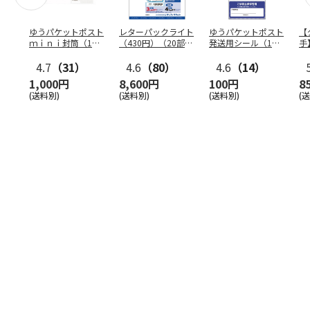
ゆうパケットポスト
レターパックライト
ゆうパケットポスト
【
ｍｉｎｉ封筒（1個
（430円）（20部セ
発送用シール（1個
手
（50枚）セット）
ット）
（20枚）セット）
ン
4.7
（31）
4.6
（80）
4.6
（14）
1,000円
8,600円
100円
8
(送料別)
(送料別)
(送料別)
(