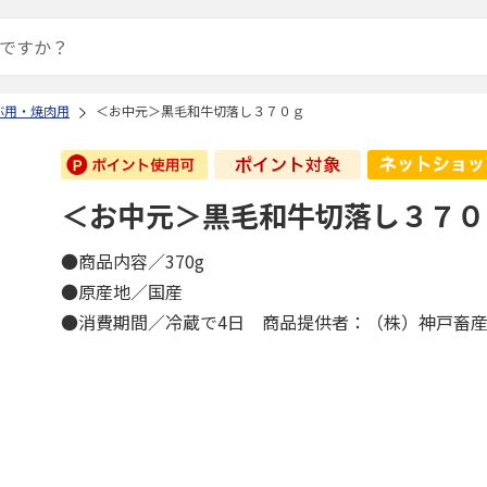
ぶ用・焼肉用
＜お中元＞黒毛和牛切落し３７０ｇ
＜お中元＞黒毛和牛切落し３７０
●商品内容／370g
●原産地／国産
●消費期間／冷蔵で4日 商品提供者：（株）神戸畜