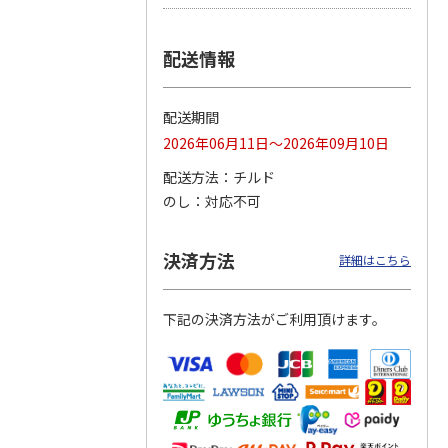
つぶら
【グリーティング切
【グリーティング切
【のり式】110円普
配送情報
ーズ
手】ハッピーグリー
手】グリーティング
通切手・千鳥（1シ
ティング（110円）
（シンプル）（110
ート100枚）
1）
5.0
（2）
円
4.8
…
（11）
4.6
（7）
配送期間
1,100円
5,500円
11,000円
(送料別)
(送料別)
(送料別)
2026年06月11日～2026年09月10日
配送方法
チルド
のし
対応不可
決済方法
詳細はこちら
下記の決済方法がご利用頂けます。