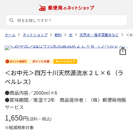
ホーム
ネットショップ
飲料
水
天然水・海洋深層水など
＜お
＜お中元＞四万十川天然源流水２Ｌ×６（ラ
ベルレス）
●商品内容／2000ml×6
●賞味期間／常温で2年 商品提供者：（株）郵便局物販
サービス
1,650
円
(送料・税込)
※軽減税率対象