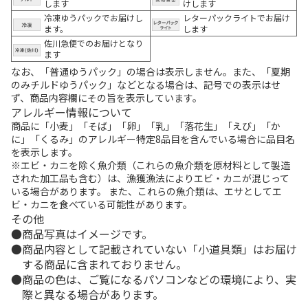
します
けします
冷凍ゆうパックでお届けし
レターパックライトでお届け
ます。
します
佐川急便でのお届けとなり
ます
なお、「普通ゆうパック」の場合は表示しません。また、「夏期
のみチルドゆうパック」などとなる場合は、記号での表示はせ
ず、商品内容欄にその旨を表示しています。
アレルギー情報について
商品に「小麦」「そば」「卵」「乳」「落花生」「えび」「か
に」「くるみ」のアレルギー特定8品目を含んでいる場合に品目名
を表示します。
※エビ・カニを除く魚介類（これらの魚介類を原材料として製造
された加工品も含む）は、漁獲漁法によりエビ・カニが混じって
いる場合があります。 また、これらの魚介類は、エサとしてエ
ビ・カニを食べている可能性があります。
その他
商品写真はイメージです。
商品内容として記載されていない「小道具類」はお届け
する商品に含まれておりません。
商品の色は、ご覧になるパソコンなどの環境により、実
際と異なる場合があります。