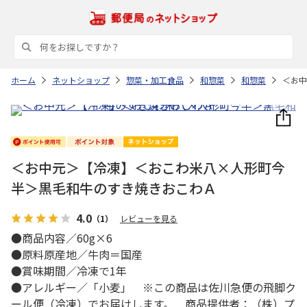
ホーム
ネットショップ
惣菜・加工食品
和惣菜
和惣菜
＜お中
＜お中元＞【冷凍】＜おこわ米八×人形町今
半＞黒毛和牛のすき焼きおこわＡ
4.0
（1）
レビューを見る
●商品内容／60g×6
●原料原産地／牛肉＝国産
●賞味期間／冷凍で1年
●アレルギー／「小麦」 ※この商品は佐川急便の飛脚ク
ール便（冷凍）でお届けします。 商品提供者：（株）プ