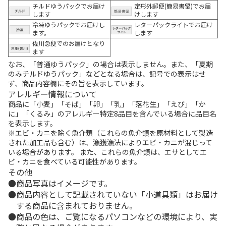
チルドゆうパックでお届け
定形外郵便(簡易書留)でお届
します
けします
冷凍ゆうパックでお届けし
レターパックライトでお届け
ます。
します
佐川急便でのお届けとなり
ます
なお、「普通ゆうパック」の場合は表示しません。また、「夏期
のみチルドゆうパック」などとなる場合は、記号での表示はせ
ず、商品内容欄にその旨を表示しています。
アレルギー情報について
商品に「小麦」「そば」「卵」「乳」「落花生」「えび」「か
に」「くるみ」のアレルギー特定8品目を含んでいる場合に品目名
を表示します。
※エビ・カニを除く魚介類（これらの魚介類を原材料として製造
された加工品も含む）は、漁獲漁法によりエビ・カニが混じって
いる場合があります。 また、これらの魚介類は、エサとしてエ
ビ・カニを食べている可能性があります。
その他
商品写真はイメージです。
商品内容として記載されていない「小道具類」はお届け
する商品に含まれておりません。
商品の色は、ご覧になるパソコンなどの環境により、実