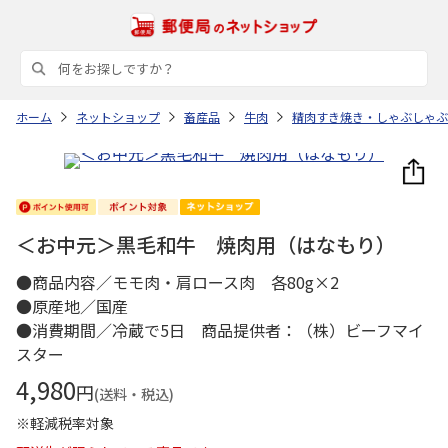
ホーム
ネットショップ
畜産品
牛肉
精肉すき焼き・しゃぶしゃぶ
＜お中元＞黒毛和牛 焼肉用（はなもり）
●商品内容／モモ肉・肩ロース肉 各80g×2
●原産地／国産
●消費期間／冷蔵で5日 商品提供者：（株）ビーフマイ
スター
4,980
円
(送料・税込)
※軽減税率対象