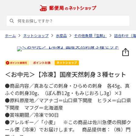
ホーム
ネットショップ
水産品
その他魚類『生鮮』
詰合わせ（海
＜お中元＞【冷凍】国産天然刺身３種セット
●商品内容／真あなごの刺身・ひらめの刺身 各45g、真
ふぐの刺身30g、（ぽん酢12g・もみじおろし3g）×3
●原料原産地／マアナゴ＝山口県下関産 ヒラメ＝山口県
下関産 マフグ＝北海道産
●賞味期間／冷凍で90日
●アレルギー／「小麦」 ※この商品は佐川急便の飛脚ク
ール便（冷凍）でお届けします。 商品提供者：（株）門