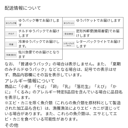
配送情報について
ゆうパック等でお届けしま
ゆうパケットでお届けします
す
チルドゆうパックでお届け
定形外郵便(簡易書留)でお届
します
けします
冷凍ゆうパックでお届けし
レターパックライトでお届け
ます。
します
佐川急便でのお届けとなり
ます
なお、「普通ゆうパック」の場合は表示しません。また、「夏期
のみチルドゆうパック」などとなる場合は、記号での表示はせ
ず、商品内容欄にその旨を表示しています。
アレルギー情報について
商品に「小麦」「そば」「卵」「乳」「落花生」「えび」「か
に」「くるみ」のアレルギー特定8品目を含んでいる場合に品目名
を表示します。
※エビ・カニを除く魚介類（これらの魚介類を原材料として製造
された加工品も含む）は、漁獲漁法によりエビ・カニが混じって
いる場合があります。 また、これらの魚介類は、エサとしてエ
ビ・カニを食べている可能性があります。
その他