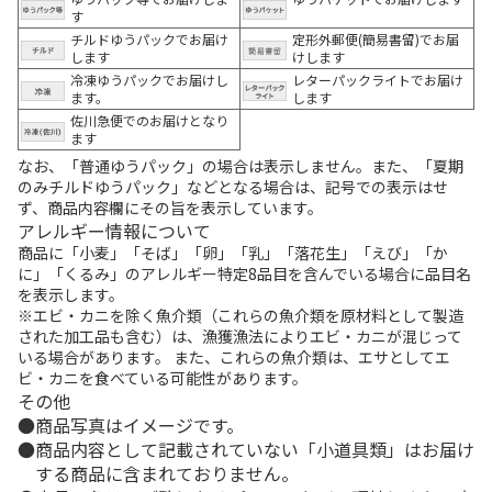
す
チルドゆうパックでお届け
定形外郵便(簡易書留)でお届
します
けします
冷凍ゆうパックでお届けし
レターパックライトでお届け
ます。
します
佐川急便でのお届けとなり
ます
なお、「普通ゆうパック」の場合は表示しません。また、「夏期
のみチルドゆうパック」などとなる場合は、記号での表示はせ
ず、商品内容欄にその旨を表示しています。
アレルギー情報について
商品に「小麦」「そば」「卵」「乳」「落花生」「えび」「か
に」「くるみ」のアレルギー特定8品目を含んでいる場合に品目名
を表示します。
※エビ・カニを除く魚介類（これらの魚介類を原材料として製造
された加工品も含む）は、漁獲漁法によりエビ・カニが混じって
いる場合があります。 また、これらの魚介類は、エサとしてエ
ビ・カニを食べている可能性があります。
その他
商品写真はイメージです。
商品内容として記載されていない「小道具類」はお届け
する商品に含まれておりません。