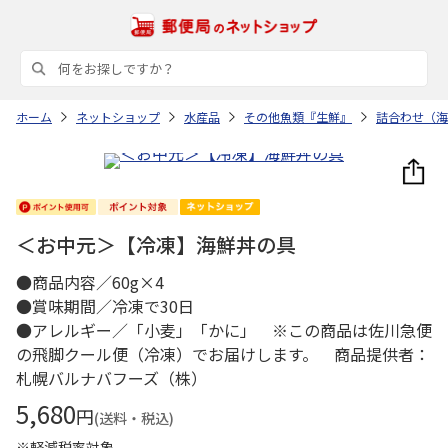
ホーム
ネットショップ
水産品
その他魚類『生鮮』
詰合わせ（海
＜お中元＞【冷凍】海鮮丼の具
●商品内容／60g×4
●賞味期間／冷凍で30日
●アレルギー／「小麦」「かに」 ※この商品は佐川急便
の飛脚クール便（冷凍）でお届けします。 商品提供者：
札幌バルナバフーズ（株）
5,680
円
(送料・税込)
※軽減税率対象