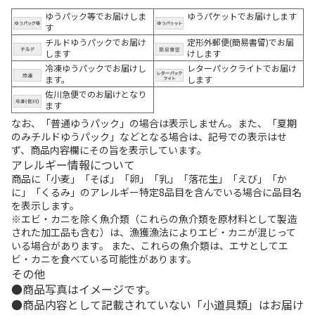
ゆうパック等でお届けしま
ゆうパケットでお届けします
す
チルドゆうパックでお届け
定形外郵便(簡易書留)でお届
します
けします
冷凍ゆうパックでお届けし
レターパックライトでお届け
ます。
します
佐川急便でのお届けとなり
ます
なお、「普通ゆうパック」の場合は表示しません。また、「夏期
のみチルドゆうパック」などとなる場合は、記号での表示はせ
ず、商品内容欄にその旨を表示しています。
アレルギー情報について
商品に「小麦」「そば」「卵」「乳」「落花生」「えび」「か
に」「くるみ」のアレルギー特定8品目を含んでいる場合に品目名
を表示します。
※エビ・カニを除く魚介類（これらの魚介類を原材料として製造
された加工品も含む）は、漁獲漁法によりエビ・カニが混じって
いる場合があります。 また、これらの魚介類は、エサとしてエ
ビ・カニを食べている可能性があります。
その他
商品写真はイメージです。
商品内容として記載されていない「小道具類」はお届け