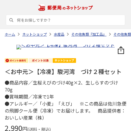
ホーム
ネットショップ
水産品
その他魚類『加工品』
その他魚類
＜お中元＞【冷凍】駿河湾 づけ２種セット
●商品内容／生桜えびのづけ40g×2、生しらすのづけ
70g
●賞味期間／冷凍で1年
●アレルギー／「小麦」「えび」 ※この商品は佐川急便
の飛脚クール便（冷凍）でお届けします。 商品提供者：
おいしい産業（株）
2,990
円
(送料・税込)