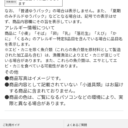
ます
なお、「普通ゆうパック」の場合は表示しません。また、「夏期
のみチルドゆうパック」などとなる場合は、記号での表示はせ
ず、商品内容欄にその旨を表示しています。
アレルギー情報について
商品に「小麦」「そば」「卵」「乳」「落花生」「えび」「か
に」「くるみ」のアレルギー特定8品目を含んでいる場合に品目名
を表示します。
※エビ・カニを除く魚介類（これらの魚介類を原材料として製造
された加工品も含む）は、漁獲漁法によりエビ・カニが混じって
いる場合があります。 また、これらの魚介類は、エサとしてエ
ビ・カニを食べている可能性があります。
その他
商品写真はイメージです。
商品内容として記載されていない「小道具類」はお届け
する商品に含まれておりません。
商品の色は、ご覧になるパソコンなどの環境により、実
際と異なる場合があります。
ご利用ガイド
よくあるご質問