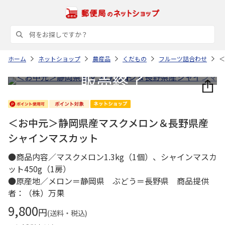
ホーム
ネットショップ
農産品
くだもの
フルーツ詰合わせ
＜
＜お中元＞静岡県産マスクメロン＆長野県産
シャインマスカット
●商品内容／マスクメロン1.3kg（1個）、シャインマスカ
ット450g（1房）
●原産地／メロン＝静岡県 ぶどう＝長野県 商品提供
者：（株）万果
9,800
円
(送料・税込)