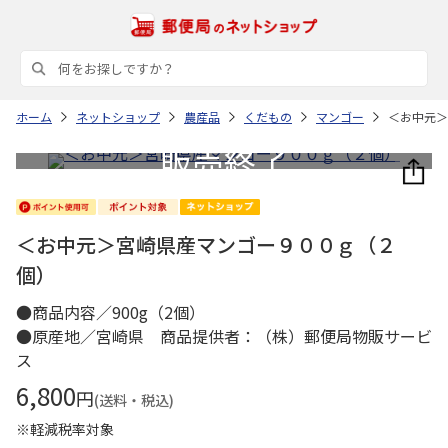
ホーム
ネットショップ
農産品
くだもの
マンゴー
＜お中元＞
＜お中元＞宮崎県産マンゴー９００ｇ（２
個）
●商品内容／900g（2個）
●原産地／宮崎県 商品提供者：（株）郵便局物販サービ
ス
6,800
円
(送料・税込)
※軽減税率対象