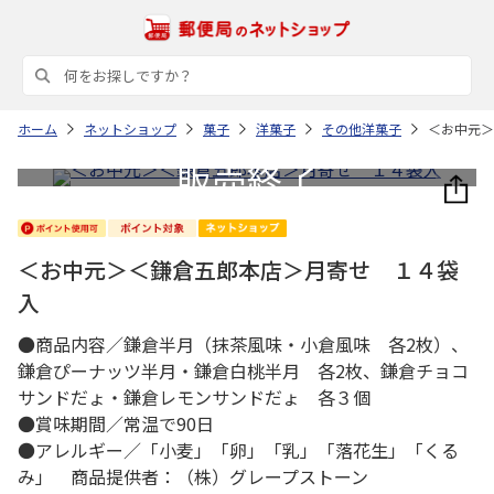
ホーム
ネットショップ
菓子
洋菓子
その他洋菓子
＜お中元＞
＜お中元＞＜鎌倉五郎本店＞月寄せ １４袋
入
●商品内容／鎌倉半月（抹茶風味・小倉風味 各2枚）、
鎌倉ぴーナッツ半月・鎌倉白桃半月 各2枚、鎌倉チョコ
サンドだょ・鎌倉レモンサンドだょ 各３個
●賞味期間／常温で90日
●アレルギー／「小麦」「卵」「乳」「落花生」「くる
み」 商品提供者：（株）グレープストーン