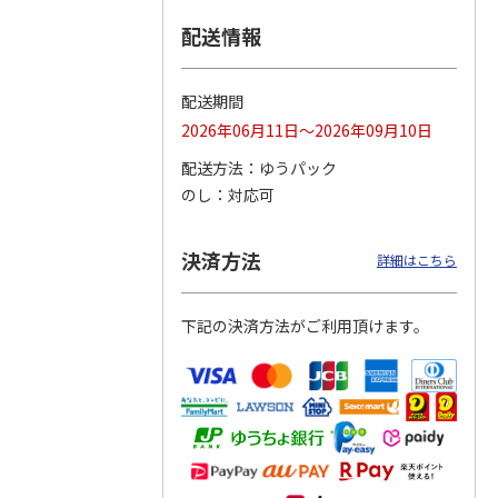
配送情報
つぶら
【グリーティング切
【グリーティング切
【のり式】110円普
ーズ
手】ハッピーグリー
手】グリーティング
通切手・千鳥（1シ
ティング（110円）
（シンプル）（110
ート100枚）
配送期間
1）
5.0
（2）
円
4.8
…
（11）
4.6
（7）
2026年06月11日～2026年09月10日
1,100円
5,500円
11,000円
(送料別)
(送料別)
(送料別)
配送方法
ゆうパック
のし
対応可
決済方法
詳細はこちら
下記の決済方法がご利用頂けます。