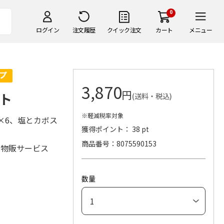
0
ログイン
注文履歴
クイック注文
カート
メニュー
3,870
円
ト
(送料・税込)
※軽減税率対象
×6、塩とカボス
獲得ポイント： 38 pt
商品番号
8075590153
局物販サービス
数量