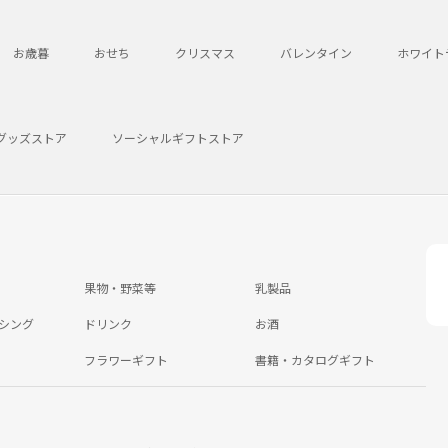
お歳暮
おせち
クリスマス
バレンタイン
ホワイト
グッズストア
ソーシャルギフトストア
果物・野菜等
乳製品
シング
ドリンク
お酒
フラワーギフト
書籍・カタログギフト