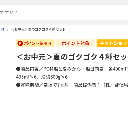
の他
＜お中元＞夏のゴクゴク４種セット
＜お中元＞夏のゴクゴク４種セッ
●商品内容／POM塩と夏みかん・塩日向夏 各490ml
495ml×6、冷梅500g×6
●賞味期間／常温で7ヵ月 商品提供者：（株）郵便