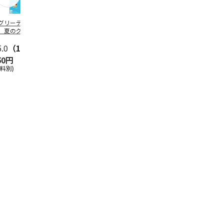
グリーティング切
【グリーティング切
レターパックプラス
＜お中元＞新
】夏のグリーティ
手】夏のグリーティ
（600円）（20部セ
なオールスタ
グ（85円）
ング（110円）
ット）
5.0
（10）
5.0
（17）
4.8
（24）
4.8
（19
50円
1,100円
12,000円
3,780円
送料別)
(送料別)
(送料別)
(送料・税込)