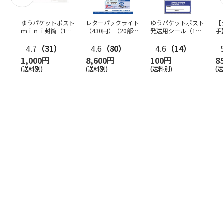
ゆうパケットポスト
レターパックライト
ゆうパケットポスト
【
ｍｉｎｉ封筒（1個
（430円）（20部セ
発送用シール（1個
手
（50枚）セット）
ット）
（20枚）セット）
ン
4.7
（31）
4.6
（80）
4.6
（14）
1,000円
8,600円
100円
8
(送料別)
(送料別)
(送料別)
(