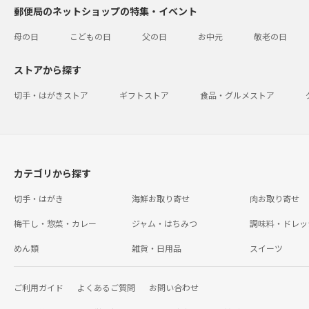
郵便局のネットショップの特集・イベント
母の日
こどもの日
父の日
お中元
敬老の日
ストアから探す
切手・はがきストア
ギフトストア
食品・グルメストア
カテゴリから探す
切手・はがき
海鮮お取り寄せ
肉お取り寄せ
梅干し・惣菜・カレー
ジャム・はちみつ
調味料・ドレッ
めん類
雑貨・日用品
スイーツ
ご利用ガイド
よくあるご質問
お問い合わせ