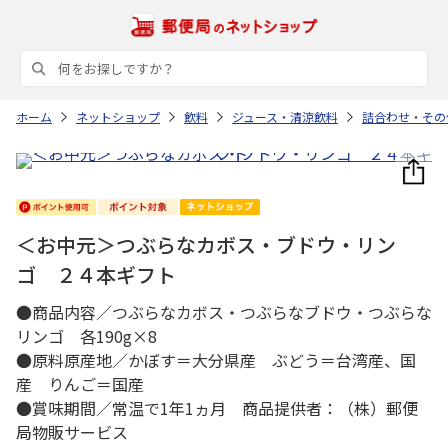
ホーム
ネットショップ
飲料
ジュース・清涼飲料
詰合わせ・その
＜お中元＞つぶらなカボス・ブドウ・リン
ゴ ２４本ギフト
●商品内容／つぶらなカボス・つぶらなブドウ・つぶらな
リンゴ 各190g×8
●原料原産地／かぼす＝大分県産 ぶどう＝台湾産、国
産 りんご＝国産
●賞味期間／常温で1年1ヵ月 商品提供者：（株）郵便
局物販サービス