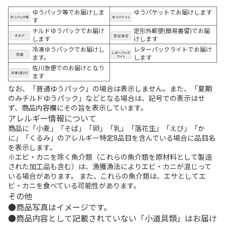
ゆうパック等でお届けしま
ゆうパケットでお届けします
す
チルドゆうパックでお届け
定形外郵便(簡易書留)でお届
します
けします
冷凍ゆうパックでお届けし
レターパックライトでお届け
ます。
します
佐川急便でのお届けとなり
ます
なお、「普通ゆうパック」の場合は表示しません。また、「夏期
のみチルドゆうパック」などとなる場合は、記号での表示はせ
ず、商品内容欄にその旨を表示しています。
アレルギー情報について
商品に「小麦」「そば」「卵」「乳」「落花生」「えび」「か
に」「くるみ」のアレルギー特定8品目を含んでいる場合に品目名
を表示します。
※エビ・カニを除く魚介類（これらの魚介類を原材料として製造
された加工品も含む）は、漁獲漁法によりエビ・カニが混じって
いる場合があります。 また、これらの魚介類は、エサとしてエ
ビ・カニを食べている可能性があります。
その他
商品写真はイメージです。
商品内容として記載されていない「小道具類」はお届け