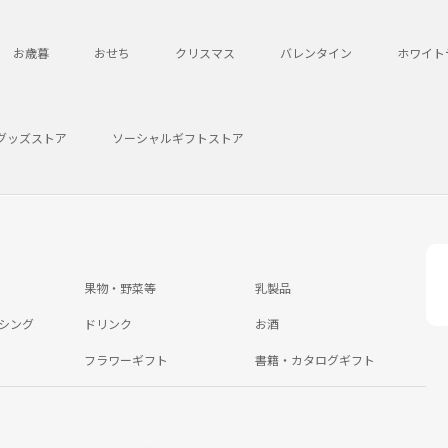
お歳暮
おせち
クリスマス
バレンタイン
ホワイト
グッズストア
ソーシャルギフトストア
果物・野菜等
乳製品
シング
ドリンク
お酒
フラワーギフト
書籍・カタログギフト