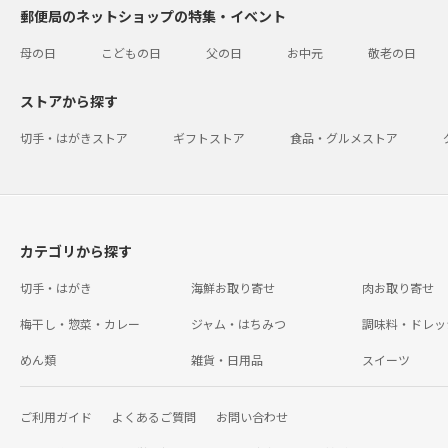
郵便局のネットショップの特集・イベント
母の日
こどもの日
父の日
お中元
敬老の日
ストアから探す
切手・はがきストア
ギフトストア
食品・グルメストア
カテゴリから探す
切手・はがき
海鮮お取り寄せ
肉お取り寄せ
梅干し・惣菜・カレー
ジャム・はちみつ
調味料・ドレッ
めん類
雑貨・日用品
スイーツ
ご利用ガイド
よくあるご質問
お問い合わせ