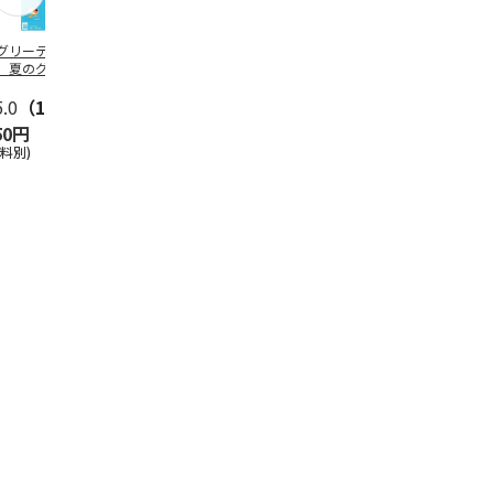
グリーティング切
【グリーティング切
レターパックプラス
＜お中元＞新
】夏のグリーティ
手】夏のグリーティ
（600円）（20部セ
なオールスタ
グ（85円）
ング（110円）
ット）
5.0
（10）
5.0
（17）
4.8
（24）
4.8
（19
50円
1,100円
12,000円
3,780円
送料別)
(送料別)
(送料別)
(送料・税込)