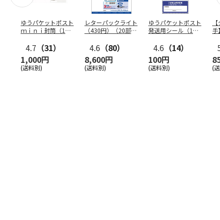
ゆうパケットポスト
レターパックライト
ゆうパケットポスト
【
ｍｉｎｉ封筒（1個
（430円）（20部セ
発送用シール（1個
手
（50枚）セット）
ット）
（20枚）セット）
ン
4.7
（31）
4.6
（80）
4.6
（14）
1,000円
8,600円
100円
8
(送料別)
(送料別)
(送料別)
(