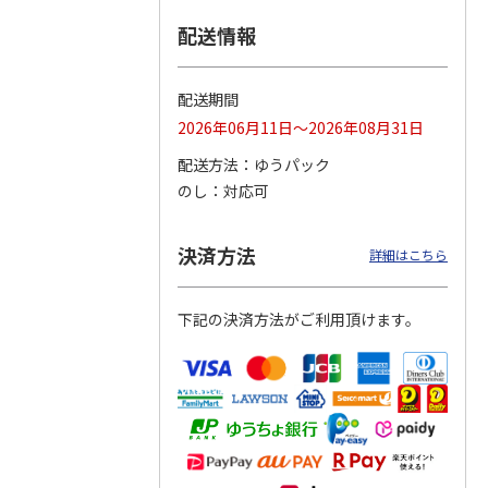
配送情報
つぶら
【グリーティング切
【グリーティング切
【のり式】110円普
ーズ
手】ハッピーグリー
手】グリーティング
通切手・千鳥（1シ
ティング（110円）
（シンプル）（110
ート100枚）
配送期間
1）
5.0
（2）
円
4.8
…
（11）
4.6
（7）
2026年06月11日～2026年08月31日
1,100円
5,500円
11,000円
(送料別)
(送料別)
(送料別)
配送方法
ゆうパック
のし
対応可
決済方法
詳細はこちら
下記の決済方法がご利用頂けます。