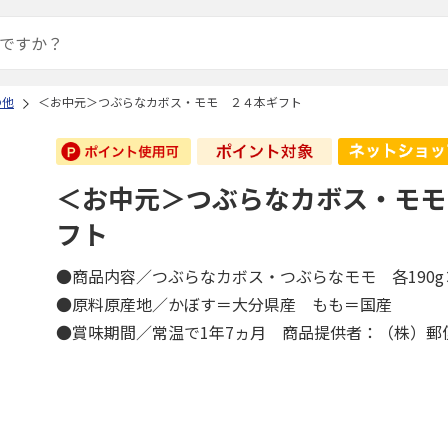
の他
＜お中元＞つぶらなカボス・モモ ２４本ギフト
＜お中元＞つぶらなカボス・モモ
フト
●商品内容／つぶらなカボス・つぶらなモモ 各190
●原料原産地／かぼす＝大分県産 もも＝国産
●賞味期間／常温で1年7ヵ月 商品提供者：（株）郵