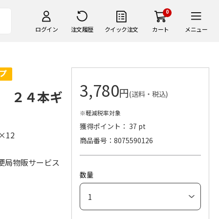
0
ログイン
注文履歴
クイック注文
カート
メニュー
3,780
円
 ２４本ギ
(送料・税込)
※軽減税率対象
獲得ポイント： 37 pt
g×12
商品番号
8075590126
便局物販サービス
数量