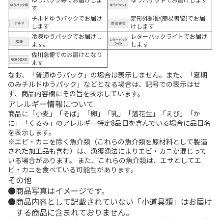
す
チルドゆうパックでお届け
定形外郵便(簡易書留)でお届
します
けします
冷凍ゆうパックでお届けし
レターパックライトでお届け
ます。
します
佐川急便でのお届けとなり
ます
なお、「普通ゆうパック」の場合は表示しません。また、「夏期
のみチルドゆうパック」などとなる場合は、記号での表示はせ
ず、商品内容欄にその旨を表示しています。
アレルギー情報について
商品に「小麦」「そば」「卵」「乳」「落花生」「えび」「か
に」「くるみ」のアレルギー特定8品目を含んでいる場合に品目名
を表示します。
※エビ・カニを除く魚介類（これらの魚介類を原材料として製造
された加工品も含む）は、漁獲漁法によりエビ・カニが混じって
いる場合があります。 また、これらの魚介類は、エサとしてエ
ビ・カニを食べている可能性があります。
その他
商品写真はイメージです。
商品内容として記載されていない「小道具類」はお届け
する商品に含まれておりません。