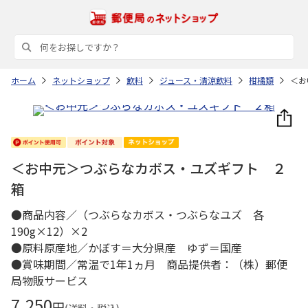
ホーム
ネットショップ
飲料
ジュース・清涼飲料
柑橘類
＜お
＜お中元＞つぶらなカボス・ユズギフト ２
箱
●商品内容／（つぶらなカボス・つぶらなユズ 各
190g×12）×2
●原料原産地／かぼす＝大分県産 ゆず＝国産
●賞味期間／常温で1年1ヵ月 商品提供者：（株）郵便
局物販サービス
7,250
円