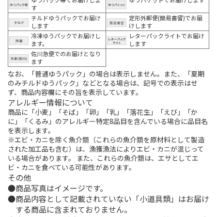
す
チルドゆうパックでお届け
定形外郵便(簡易書留)でお届
します
けします
冷凍ゆうパックでお届けし
レターパックライトでお届け
ます。
します
佐川急便でのお届けとなり
ます
なお、「普通ゆうパック」の場合は表示しません。また、「夏期
のみチルドゆうパック」などとなる場合は、記号での表示はせ
ず、商品内容欄にその旨を表示しています。
アレルギー情報について
商品に「小麦」「そば」「卵」「乳」「落花生」「えび」「か
に」「くるみ」のアレルギー特定8品目を含んでいる場合に品目名
を表示します。
※エビ・カニを除く魚介類（これらの魚介類を原材料として製造
された加工品も含む）は、漁獲漁法によりエビ・カニが混じって
いる場合があります。 また、これらの魚介類は、エサとしてエ
ビ・カニを食べている可能性があります。
その他
商品写真はイメージです。
商品内容として記載されていない「小道具類」はお届け
する商品に含まれておりません。