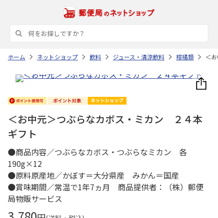
ホーム
ネットショップ
飲料
ジュース・清涼飲料
柑橘類
＜お
＜お中元＞つぶらなカボス・ミカン ２４本
ギフト
●商品内容／つぶらなカボス・つぶらなミカン 各
190g×12
●原料原産地／かぼす＝大分県産 みかん＝国産
●賞味期間／常温で1年7ヵ月 商品提供者：（株）郵便
局物販サービス
3,780
円