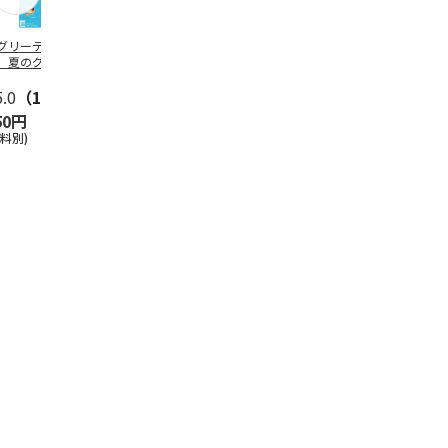
グリーティング切
【グリーティング切
レターパックプラス
＜お中元＞新
】夏のグリーティ
手】夏のグリーティ
（600円）（20部セ
なオールスタ
グ（85円）
ング（110円）
ット）
5.0
（10）
5.0
（17）
4.8
（24）
4.8
（19
50円
1,100円
12,000円
3,780円
送料別)
(送料別)
(送料別)
(送料・税込)