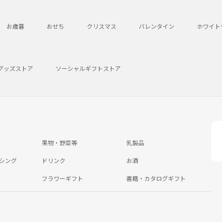
お歳暮
おせち
クリスマス
バレンタイン
ホワイト
グッズストア
ソーシャルギフトストア
果物・野菜等
乳製品
シング
ドリンク
お酒
フラワーギフト
書籍・カタログギフト