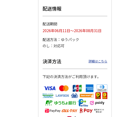
配送情報
つぶら
【グリーティング切
【グリーティング切
【のり式】110円普
ーズ
手】ハッピーグリー
手】グリーティング
通切手・千鳥（1シ
ティング（110円）
（シンプル）（110
ート100枚）
配送期間
1）
5.0
（2）
円
4.8
…
（11）
4.6
（7）
2026年06月11日～2026年08月31日
1,100円
5,500円
11,000円
(送料別)
(送料別)
(送料別)
配送方法
ゆうパック
のし
対応可
決済方法
詳細はこちら
下記の決済方法がご利用頂けます。