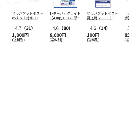
ゆうパケットポスト
レターパックライト
ゆうパケットポスト
【
ｍｉｎｉ封筒（1個
（430円）（20部セ
発送用シール（1個
手
（50枚）セット）
ット）
（20枚）セット）
ン
4.7
（31）
4.6
（80）
4.6
（14）
1,000円
8,600円
100円
8
(送料別)
(送料別)
(送料別)
(