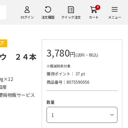
0
ログイン
注文履歴
クイック注文
カート
メニュー
3,780
円
ウ ２４本
(送料・税込)
※軽減税率対象
獲得ポイント： 37 pt
0g×12
商品番号
8075590056
、国産
便局物販サービス
数量