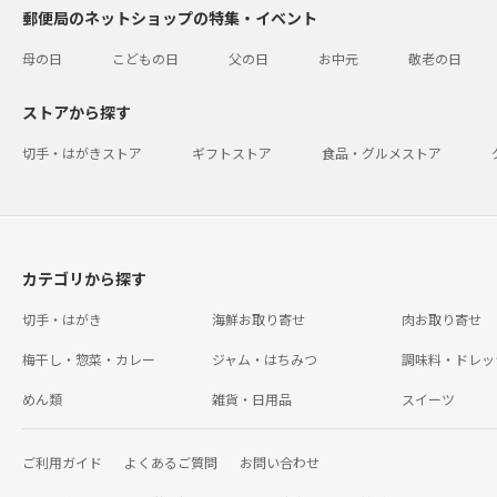
郵便局のネットショップの特集・イベント
母の日
こどもの日
父の日
お中元
敬老の日
ストアから探す
切手・はがきストア
ギフトストア
食品・グルメストア
カテゴリから探す
切手・はがき
海鮮お取り寄せ
肉お取り寄せ
梅干し・惣菜・カレー
ジャム・はちみつ
調味料・ドレッ
めん類
雑貨・日用品
スイーツ
ご利用ガイド
よくあるご質問
お問い合わせ