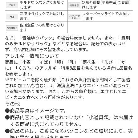
チルドゆうパックでお届け
定形外郵便(簡易書留)でお届
します
けします
冷凍ゆうパックでお届けし
レターパックライトでお届け
ます。
します
佐川急便でのお届けとなり
ます
なお、「普通ゆうパック」の場合は表示しません。また、「夏期
のみチルドゆうパック」などとなる場合は、記号での表示はせ
ず、商品内容欄にその旨を表示しています。
アレルギー情報について
商品に「小麦」「そば」「卵」「乳」「落花生」「えび」「か
に」「くるみ」のアレルギー特定8品目を含んでいる場合に品目名
を表示します。
※エビ・カニを除く魚介類（これらの魚介類を原材料として製造
された加工品も含む）は、漁獲漁法によりエビ・カニが混じって
いる場合があります。 また、これらの魚介類は、エサとしてエ
ビ・カニを食べている可能性があります。
その他
商品写真はイメージです。
商品内容として記載されていない「小道具類」はお届け
する商品に含まれておりません。
商品の色は、ご覧になるパソコンなどの環境により、実
際と異なる場合があります。