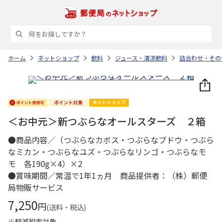
ホーム
ネットショップ
飲料
ジュース・清涼飲料
詰合わせ・その
＜お中元＞新つぶらなオールスターズ ２箱
●商品内容／（つぶらなカボス・つぶらなブドウ・つぶら
なミカン・つぶらなユズ・つぶらなリンゴ・つぶらなモ
モ 各190g×4）×2
●賞味期間／常温で1年1ヵ月 商品提供者：（株）郵便
局物販サービス
7,250
円
(送料・税込)
※軽減税率対象