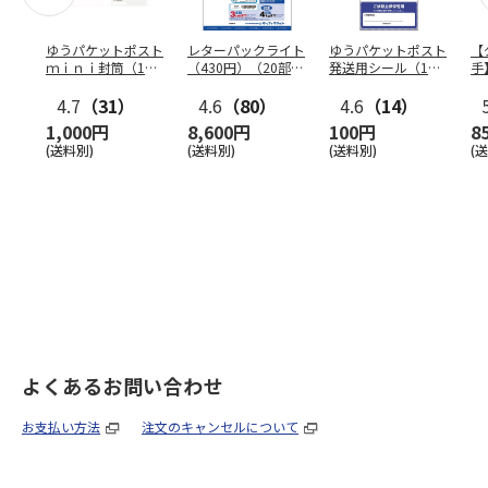
ゆうパケットポスト
レターパックライト
ゆうパケットポスト
【
ｍｉｎｉ封筒（1個
（430円）（20部セ
発送用シール（1個
手
（50枚）セット）
ット）
（20枚）セット）
ン
4.7
（31）
4.6
（80）
4.6
（14）
1,000円
8,600円
100円
8
(送料別)
(送料別)
(送料別)
(
よくあるお問い合わせ
お支払い方法
注文のキャンセルについて