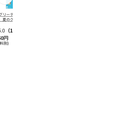
グリーティング切
【グリーティング切
レターパックプラス
＜お中元＞新
】夏のグリーティ
手】夏のグリーティ
（600円）（20部セ
なオールスタ
グ（85円）
ング（110円）
ット）
5.0
（10）
5.0
（17）
4.8
（24）
4.8
（19
50円
1,100円
12,000円
3,780円
送料別)
(送料別)
(送料別)
(送料・税込)