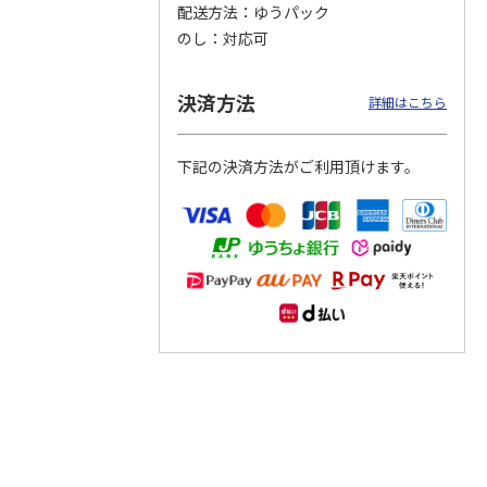
配送方法
ゆうパック
のし
対応可
つぶら
【グリーティング切
【グリーティング切
【のり式】110円普
ーズ
手】ハッピーグリー
手】グリーティング
通切手・千鳥（1シ
ティング（110円）
（シンプル）（110
ート100枚）
決済方法
詳細はこちら
1）
5.0
（2）
円
4.8
…
（11）
4.6
（7）
1,100円
5,500円
11,000円
(送料別)
(送料別)
(送料別)
下記の決済方法がご利用頂けます。