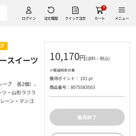
0
ログイン
注文履歴
クイック注文
カート
メニュー
10,170
円
ースイーツ
(送料・税込)
※軽減税率対象
獲得ポイント： 101 pt
レープ 各2個）、
商品番号
8075583503
ーツ・山形ラフラ
プレーン・マンゴ