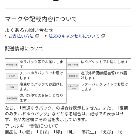
マークや記載内容について
よくあるお問い合わせ
お支払い方法
注文のキャンセルについて
配送情報について
ゆうパック等でお届けしま
ゆうパケットでお届けします
す
チルドゆうパックでお届け
定形外郵便(簡易書留)でお届
します
けします
冷凍ゆうパックでお届けし
レターパックライトでお届け
ます。
します
佐川急便でのお届けとなり
ます
なお、「普通ゆうパック」の場合は表示しません。また、「夏期
のみチルドゆうパック」などとなる場合は、記号での表示はせ
ず、商品内容欄にその旨を表示しています。
アレルギー情報について
商品に「小麦」「そば」「卵」「乳」「落花生」「えび」「か