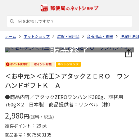
ホーム
ネットショップ
雑貨・日用品
台所用品・食器
洗濯用洗剤
＜お中元＞＜花王＞アタックＺＥＲＯ ワン
ハンドギフトＫ Ａ
●商品内容／アタックZEROワンハンド380g、詰替用
760g×2 日本製 商品提供者：リンベル（株）
2,980
円
(送料・税込)
獲得ポイント： 29 pt
商品番号
8075583135