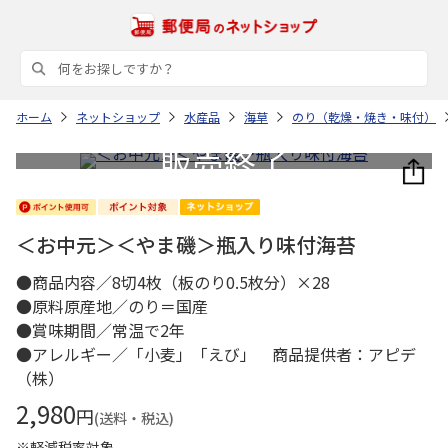
ホーム
ネットショップ
水産品
海草
のり（乾燥・焼き・味付）
＜お中元＞＜やま磯＞瓶入り味付海苔
●商品内容／8切4枚（板のり0.5枚分）×28
●原料原産地／のり＝国産
●賞味期間／常温で2年
●アレルギー／「小麦」「えび」 商品提供者：アピデ
（株）
2,980
円
(送料・税込)
※軽減税率対象