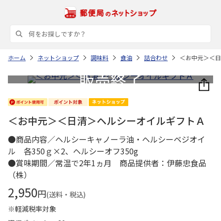
ホーム
ネットショップ
調味料
食油
詰合わせ
＜お中元＞＜日
＜お中元＞＜日清＞ヘルシーオイルギフトＡ
●商品内容／ヘルシーキャノーラ油・ヘルシーベジオイ
ル 各350ｇ×2、ヘルシーオフ350g
●賞味期間／常温で2年1ヵ月 商品提供者：伊藤忠食品
（株）
2,950
円
(送料・税込)
※軽減税率対象