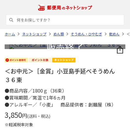
ホーム
ネットショップ
めん類
そうめん・ひやむぎ
乾めん
＜
＜お中元＞［金賞」小豆島手延べそうめん
３６束
●商品内容／1800ｇ（36束）
●賞味期間／常温で1年6ヵ月
●アレルギー／「小麦」 商品提供者：創麺屋（株）
3,850
円
(送料・税込)
※軽減税率対象