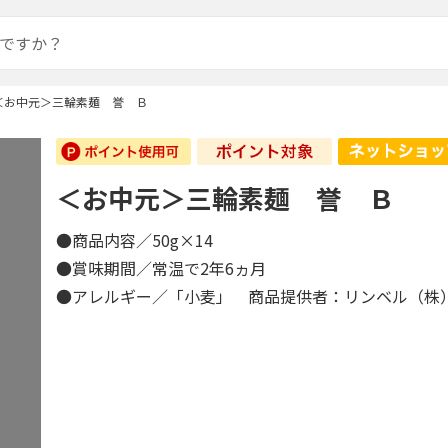
＜お中元＞三輪素麺 誉 Ｂ
＜お中元＞三輪素麺 誉 Ｂ
●商品内容／50g×14
●賞味期間／常温で2年6ヵ月
●アレルギー／「小麦」 商品提供者：リンベル（株