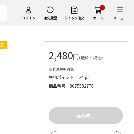
0
ログイン
注文履歴
クイック注文
カート
メニュー
2,480
円
(送料・税込)
※軽減税率対象
獲得ポイント： 24 pt
商品番号
8075582776
）