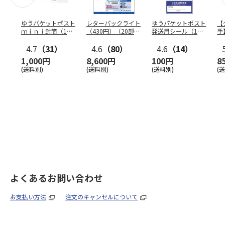
ゆうパケットポスト
レターパックライト
ゆうパケットポスト
【
ｍｉｎｉ封筒（1個
（430円）（20部セ
発送用シール（1個
手
（50枚）セット）
ット）
（20枚）セット）
ン
4.7
（31）
4.6
（80）
4.6
（14）
1,000円
8,600円
100円
8
(送料別)
(送料別)
(送料別)
(
よくあるお問い合わせ
お支払い方法
注文のキャンセルについて