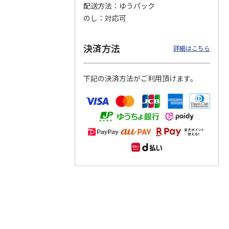
配送方法
ゆうパック
のし
対応可
つぶら
【グリーティング切
【グリーティング切
【のり式】110円普
ーズ
手】ハッピーグリー
手】グリーティング
通切手・千鳥（1シ
ティング（110円）
（シンプル）（110
ート100枚）
決済方法
詳細はこちら
1）
5.0
（2）
円
4.8
…
（11）
4.6
（7）
1,100円
5,500円
11,000円
(送料別)
(送料別)
(送料別)
下記の決済方法がご利用頂けます。