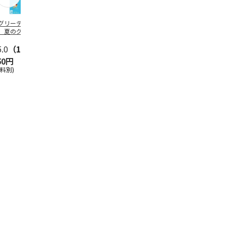
グリーティング切
【グリーティング切
レターパックプラス
＜お中元＞新
】夏のグリーティ
手】夏のグリーティ
（600円）（20部セ
なオールスタ
グ（85円）
ング（110円）
ット）
5.0
（10）
5.0
（17）
4.8
（24）
4.8
（19
50円
1,100円
12,000円
3,780円
送料別)
(送料別)
(送料別)
(送料・税込)