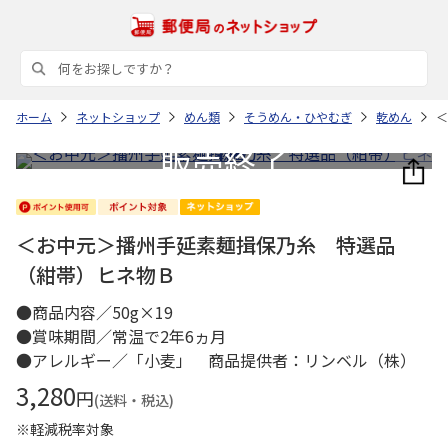
ホーム
ネットショップ
めん類
そうめん・ひやむぎ
乾めん
＜
＜お中元＞播州手延素麺揖保乃糸 特選品
（紺帯）ヒネ物Ｂ
●商品内容／50g×19
●賞味期間／常温で2年6ヵ月
●アレルギー／「小麦」 商品提供者：リンベル（株）
3,280
円
(送料・税込)
※軽減税率対象