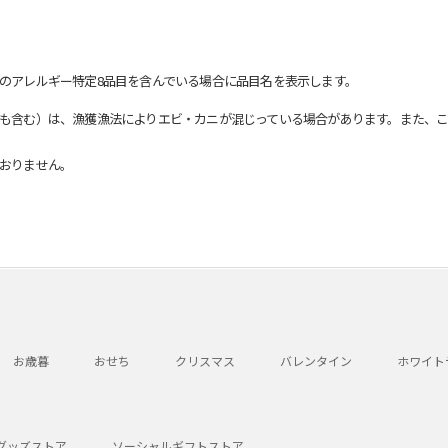
のアレルギー特定8品目を含んでいる場合に品目名を表示します。
も含む）は、漁獲漁法によりエビ・カニが混じっている場合があります。また、こ
おりません。
お歳暮
おせち
クリスマス
バレンタイン
ホワイト
グッズストア
ソーシャルギフトストア