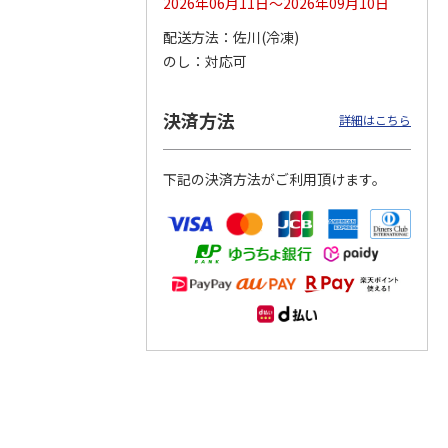
2026年06月11日～2026年09月10日
配送方法
佐川(冷凍)
つぶら
【グリーティング切
【グリーティング切
【のり式】110円普
のし
対応可
ーズ
手】ハッピーグリー
手】グリーティング
通切手・千鳥（1シ
ティング（110円）
（シンプル）（110
ート100枚）
1）
5.0
（2）
円
4.8
…
（11）
4.6
（7）
決済方法
1,100円
5,500円
11,000円
詳細はこちら
(送料別)
(送料別)
(送料別)
下記の決済方法がご利用頂けます。