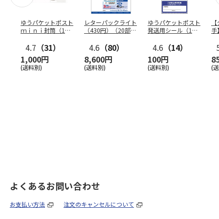
ゆうパケットポスト
レターパックライト
ゆうパケットポスト
【
ｍｉｎｉ封筒（1個
（430円）（20部セ
発送用シール（1個
手
（50枚）セット）
ット）
（20枚）セット）
ン
4.7
（31）
4.6
（80）
4.6
（14）
1,000円
8,600円
100円
8
(送料別)
(送料別)
(送料別)
(
よくあるお問い合わせ
お支払い方法
注文のキャンセルについて