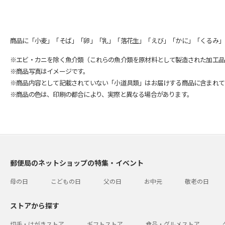
商品に「小麦」「そば」「卵」「乳」「落花生」「えび」「かに」「くるみ」
※エビ・カニを除く魚介類（これらの魚介類を原材料として製造された加工品
※商品写真はイメージです。
※商品内容として記載されていない「小道具類」はお届けする商品に含まれて
※商品の色は、印刷の都合により、実際と異なる場合があります。
郵便局のネットショップの特集・イベント
母の日
こどもの日
父の日
お中元
敬老の日
ストアから探す
切手・はがきストア
ギフトストア
食品・グルメストア