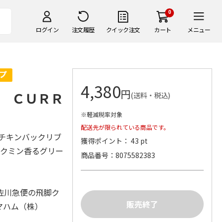
0
ログイン
注文履歴
クイック注文
カート
メニュー
4,380
円
 ＣＵＲＲ
(送料・税込)
※軽減税率対象
配送先が限られている商品です。
、チキンバックリブ
獲得ポイント： 43 pt
、クミン香るグリー
商品番号
8075582383
佐川急便の飛脚ク
マハム（株）