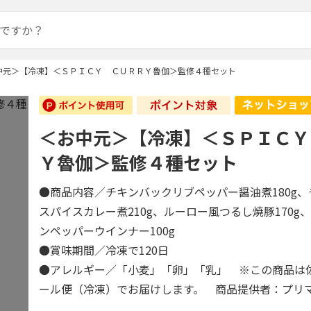
中元＞【冷凍】＜ＳＰＩＣＹ ＣＵＲＲＹ魯伽＞監修４種セット
＜お中元＞【冷凍】＜ＳＰＩＣＹ
Ｙ魯伽＞監修４種セット
●商品内容／チキンバックリブペッパー醤油煮180g
スパイスカレー煮210g、ルーロー風つるし焼豚170g
ンペッパーウインナー100g
●賞味期間／冷凍で120日
●アレルギー／「小麦」「卵」「乳」 ※この商品は
ール便（冷凍）でお届けします。 商品提供者：プリ