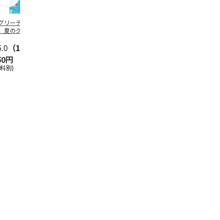
グリーティング切
【グリーティング切
レターパックプラス
＜お中元＞新
】夏のグリーティ
手】夏のグリーティ
（600円）（20部セ
なオールスタ
グ（85円）
ング（110円）
ット）
5.0
（10）
5.0
（17）
4.8
（24）
4.8
（19
50円
1,100円
12,000円
3,780円
送料別)
(送料別)
(送料別)
(送料・税込)