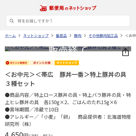
ホーム
ネットショップ
畜産品
豚肉
その他豚肉加工品
＜お中
＜お中元＞＜帯広 豚丼一番＞特上豚丼の具
３種セット
●商品内容／特上ロース豚丼の具・特上バラ豚丼の具・特
上ヒレ豚丼の具 各150g×2、ごはんのたれ15g×6
●賞味期間／冷蔵で10日
●アレルギー／「小麦」「卵」 商品提供者：北海道物産
研究所（株）
4,650
円