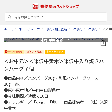
ホーム
ネットショップ
惣菜・加工食品
洋惣菜
洋惣菜
＜お中
＜お中元＞＜米沢牛黄木＞米沢牛入り焼きハ
ンバーグ７個
●商品内容／ハンバーグ90g・和風ハンバーグソース
20g 各7
●原料原産地／牛肉＝山形県産
●賞味期間／冷蔵で10日
●アレルギー／「小麦」「卵」 商品提供者：（株）米沢
牛黄木