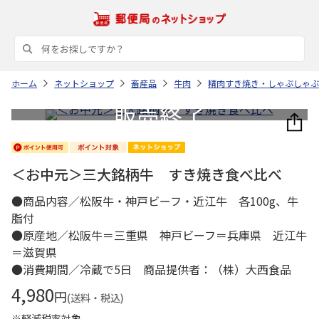
ホーム
ネットショップ
畜産品
牛肉
精肉すき焼き・しゃぶしゃぶ
＜お中元＞三大銘柄牛 すき焼き食べ比べ
●商品内容／松阪牛・神戸ビーフ・近江牛 各100g、牛
脂付
●原産地／松阪牛＝三重県 神戸ビーフ＝兵庫県 近江牛
＝滋賀県
●消費期間／冷蔵で5日 商品提供者：（株）大西食品
4,980
円
(送料・税込)
※軽減税率対象