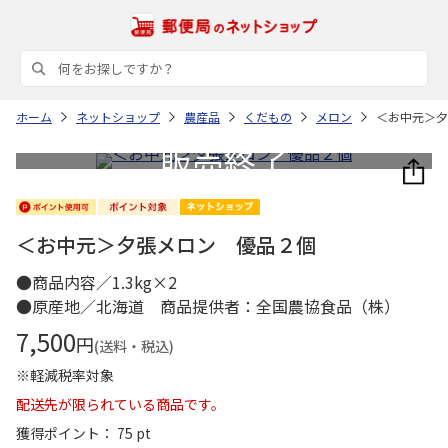
ホーム
ネットショップ
農産品
くだもの
メロン
＜お中元＞夕
＜お中元＞夕張メロン 優品２個
●商品内容／1.3kg×2
●原産地／北海道 商品提供者：全国農協食品（株）
7,500
円
(送料・税込)
※軽減税率対象
配送先が限られている商品です。
獲得ポイント： 75 pt