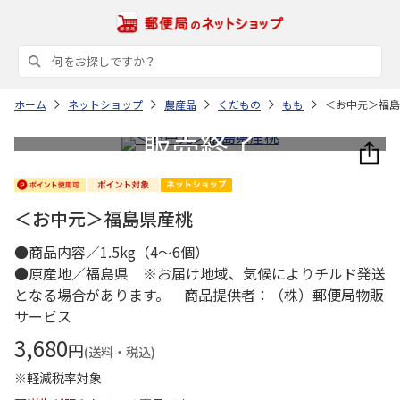
ホーム
ネットショップ
農産品
くだもの
もも
＜お中元＞福島
＜お中元＞福島県産桃
●商品内容／1.5kg（4～6個）
●原産地／福島県 ※お届け地域、気候によりチルド発送
となる場合があります。 商品提供者：（株）郵便局物販
サービス
3,680
円
(送料・税込)
※軽減税率対象