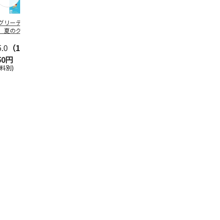
グリーティング切
【グリーティング切
レターパックプラス
＜お中元＞新
】夏のグリーティ
手】夏のグリーティ
（600円）（20部セ
なオールスタ
グ（85円）
ング（110円）
ット）
5.0
（10）
5.0
（17）
4.8
（24）
4.8
（19
50円
1,100円
12,000円
3,780円
送料別)
(送料別)
(送料別)
(送料・税込)