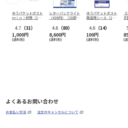
ゆうパケットポスト
レターパックライト
ゆうパケットポスト
【
ｍｉｎｉ封筒（1個
（430円）（20部セ
発送用シール（1個
手
（50枚）セット）
ット）
（20枚）セット）
ン
4.7
（31）
4.6
（80）
4.6
（14）
1,000円
8,600円
100円
8
(送料別)
(送料別)
(送料別)
(
よくあるお問い合わせ
お支払い方法
注文のキャンセルについて