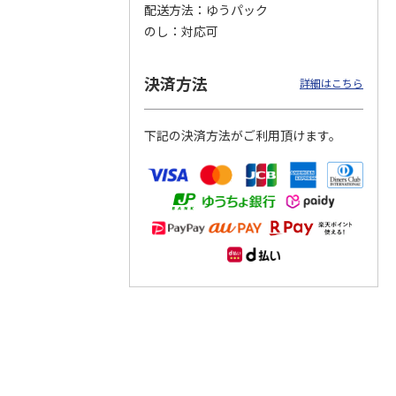
配送方法
ゆうパック
のし
対応可
つぶら
【グリーティング切
【グリーティング切
【のり式】110円普
ーズ
手】ハッピーグリー
手】グリーティング
通切手・千鳥（1シ
ティング（110円）
（シンプル）（110
ート100枚）
決済方法
詳細はこちら
1）
5.0
（2）
円
4.8
…
（11）
4.6
（7）
1,100円
5,500円
11,000円
(送料別)
(送料別)
(送料別)
下記の決済方法がご利用頂けます。