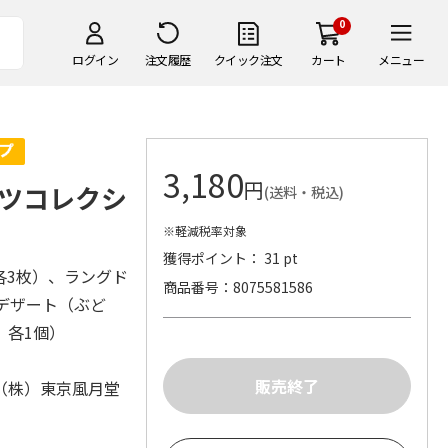
0
ログイン
注文履歴
クイック注文
カート
メニュー
3,180
円
ツコレクシ
(送料・税込)
※軽減税率対象
獲得ポイント： 31 pt
各3枚）、ラングド
商品番号
8075581586
デザート（ぶど
 各1個）
（株）東京風月堂