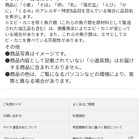
商品に「小麦」「そば」「卵」「乳」「落花生」「えび」「か
に」「くるみ」のアレルギー特定8品目を含んでいる場合に品目名
を表示します。
※エビ・カニを除く魚介類（これらの魚介類を原材料として製造
された加工品も含む）は、漁獲漁法によりエビ・カニが混じって
いる場合があります。 また、これらの魚介類は、エサとしてエ
ビ・カニを食べている可能性があります。
その他
商品写真はイメージです。
商品内容として記載されていない「小道具類」はお届け
する商品に含まれておりません。
商品の色は、ご覧になるパソコンなどの環境により、実
際と異なる場合があります。
ご利用ガイド
よくあるご質問
お問い合わせ
利用規約
サイト運営会社について
特定商取引法に基づく表記について
プライバシーポリシー
商品のご提案はこちら