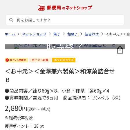
ホーム
ネットショップ
菓子
和菓子
詰合わせ
＜お中元＞＜金
＜お中元＞＜金澤兼六製菓＞和涼菓詰合せ
Ｂ
●商品内容／練り60g×8、小倉・抹茶 各60g×4
●賞味期間／常温で6ヵ月 商品提供者：リンベル（株）
2,880
円
(送料・税込)
※軽減税率対象
獲得ポイント： 28 pt