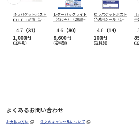
ゆうパケットポスト
レターパックライト
ゆうパケットポスト
【
ｍｉｎｉ封筒（1個
（430円）（20部セ
発送用シール（1個
手
（50枚）セット）
ット）
（20枚）セット）
ン
4.7
（31）
4.6
（80）
4.6
（14）
1,000円
8,600円
100円
8
(送料別)
(送料別)
(送料別)
(
よくあるお問い合わせ
お支払い方法
注文のキャンセルについて