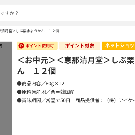
那清月堂＞しぶ栗水ようかん １２個
＜お中元＞＜恵那清月堂＞しぶ栗
ん １２個
●商品内容／80g×12
●原料原産地／栗＝韓国産
●賞味期間／常温で50日 商品提供者：（株）アイケ