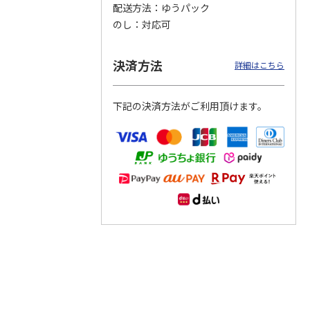
配送方法
ゆうパック
のし
対応可
つぶら
【グリーティング切
【グリーティング切
【のり式】110円普
ーズ
手】ハッピーグリー
手】グリーティング
通切手・千鳥（1シ
ティング（110円）
（シンプル）（110
ート100枚）
決済方法
詳細はこちら
1）
5.0
（2）
円
4.8
…
（11）
4.6
（7）
1,100円
5,500円
11,000円
(送料別)
(送料別)
(送料別)
下記の決済方法がご利用頂けます。