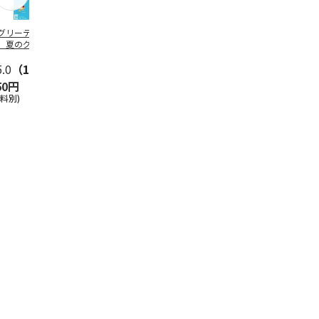
グリーティング切
【グリーティング切
レターパックプラス
＜お中元＞新
】夏のグリーティ
手】夏のグリーティ
（600円）（20部セ
なオールスタ
グ（85円）
ング（110円）
ット）
5.0
（10）
5.0
（17）
4.8
（24）
4.8
（19
50円
1,100円
12,000円
3,780円
送料別)
(送料別)
(送料別)
(送料・税込)