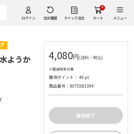
0
ログイン
注文履歴
クイック注文
カート
メニュー
4,080
円
水ようか
(送料・税込)
※軽減税率対象
獲得ポイント： 40 pt
商品番号
8075581394
イ