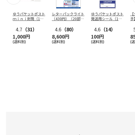
ゆうパケットポスト
レターパックライト
ゆうパケットポスト
【
ｍｉｎｉ封筒（1個
（430円）（20部セ
発送用シール（1個
手
（50枚）セット）
ット）
（20枚）セット）
ン
4.7
（31）
4.6
（80）
4.6
（14）
1,000円
8,600円
100円
8
(送料別)
(送料別)
(送料別)
(