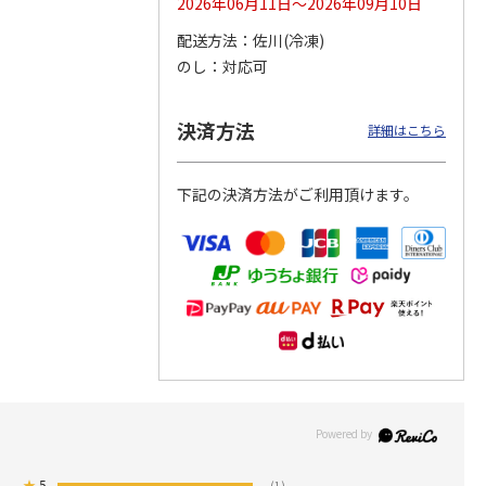
2026年06月11日～2026年09月10日
配送方法
佐川(冷凍)
つぶら
【グリーティング切
【グリーティング切
【のり式】110円普
のし
対応可
ーズ
手】ハッピーグリー
手】グリーティング
通切手・千鳥（1シ
ティング（110円）
（シンプル）（110
ート100枚）
1）
5.0
（2）
円
4.8
…
（11）
4.6
（7）
決済方法
1,100円
5,500円
11,000円
詳細はこちら
(送料別)
(送料別)
(送料別)
下記の決済方法がご利用頂けます。
★
5
(1)