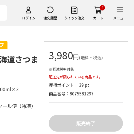
0
ログイン
注文履歴
クイック注文
カート
メニュー
3,980
円
海道さつま
(送料・税込)
※軽減税率対象
配送先が限られている商品です。
獲得ポイント： 39 pt
00ml×3
商品番号
8075581297
クール便（冷凍）