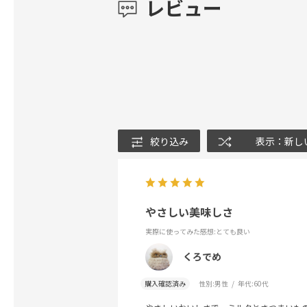
レビュー
絞り込み
表示：新し
やさしい美味しさ
実際に使ってみた感想
:とても良い
くろでめ
購入確認済み
性別:
男性
年代:
60代