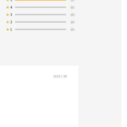
★
4
(0)
★
3
(0)
★
2
(0)
★
1
(0)
2026.7.28