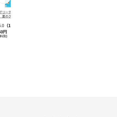
グリーティング切
【グリーティング切
レターパックプラス
＜お中元＞新
】夏のグリーティ
手】夏のグリーティ
（600円）（20部セ
なオールスタ
グ（85円）
ング（110円）
ット）
5.0
（10）
5.0
（17）
4.8
（24）
4.8
（19
50円
1,100円
12,000円
3,780円
送料別)
(送料別)
(送料別)
(送料・税込)